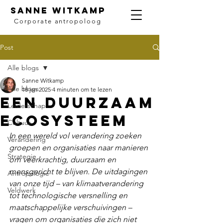
SANNE WITKAMP
Corporate antropoloog
Post
Alle blogs
Sanne Witkamp
Alle blogs
18 jan 2025
4 minuten om te lezen
Een duurzaam
Leiderschap
ecosysteem
Cultuur
In een wereld vol verandering zoeken 
Verandering
groepen en organisaties naar manieren 
Strategie
om veerkrachtig, duurzaam en 
mensgericht te blijven. De uitdagingen 
Antropologie
van onze tijd – van klimaatverandering 
Veldwerk
tot technologische versnelling en 
maatschappelijke verschuivingen – 
vragen om organisaties die zich niet 