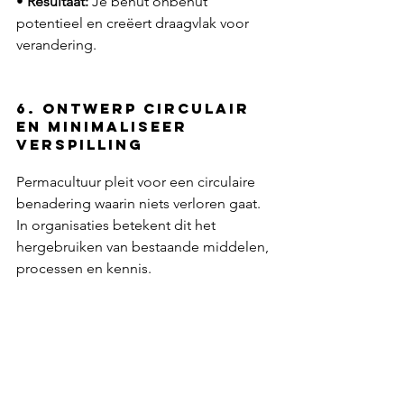
• 
Resultaat:
 Je benut onbenut 
potentieel en creëert draagvlak voor 
verandering.
6. Ontwerp circulair 
en minimaliseer 
verspilling
Permacultuur pleit voor een circulaire 
benadering waarin niets verloren gaat. 
In organisaties betekent dit het 
hergebruiken van bestaande middelen, 
processen en kennis.
•
 Toepassing:
 Kijk kritisch naar wat al 
werkt binnen de organisatie. Bouw 
voort op bestaande successen en 
voorkom dat waardevolle middelen of 
talent verloren gaan.