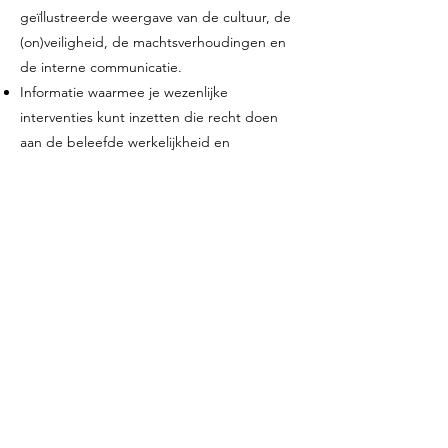
geïllustreerde weergave van de cultuur, de
(on)veiligheid, de machtsverhoudingen en
de interne communicatie.
Informatie waarmee je wezenlijke
interventies kunt inzetten die recht doen
aan de beleefde werkelijkheid en
eventuele opgelopen schade.
Je krijgt patronen en problemen binnen
teams gedetailleerd in beeld waarmee
verander-en verbetertrajecten wél worden
omarmd en echte communicatie wordt
opgestart.
Als laatste: een goed zicht op
verbeterpunten en behoeften met
betrekking tot leiderschap en
besluitvorming die het groepsproces
dienen en ondersteunen.