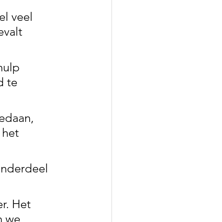
el veel 
valt 
hulp 
 te 
edaan, 
 het 
nderdeel 
r. Het 
n we 