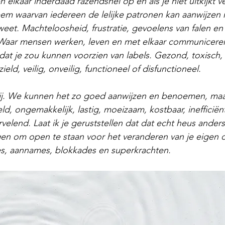
elkaar inderdaad razendsnel op en als je niet uitkijkt ve
eem waarvan iedereen de lelijke patronen kan aanwijzen
eet. Machteloosheid, frustratie, gevoelens van falen en 
 Waar mensen werken, leven en met elkaar communiceren
dat je zou kunnen voorzien van labels. Gezond, toxisch, 
ield, veilig, onveilig, functioneel of disfunctioneel. 
 bij. We kunnen het zo goed aanwijzen en benoemen, maar
ld, ongemakkelijk, lastig, moeizaam, kostbaar, inefficiënt
elend. Laat ik je geruststellen dat dat echt heus anders 
n om open te staan voor het veranderen van je eigen o
s, aannames, blokkades en superkrachten. 