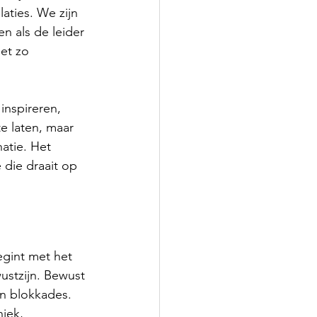
ties. We zijn 
n als de leider 
et zo 
inspireren, 
e laten, maar 
natie. Het 
 die draait op 
gint met het 
ustzijn. Bewust 
en blokkades. 
iek, 