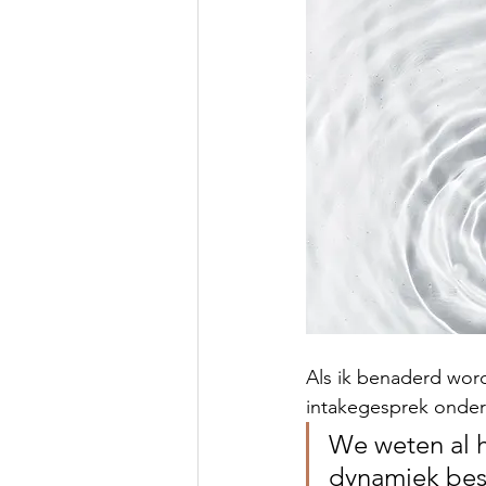
Als ik benaderd word
intakegesprek onders
We weten al h
dynamiek best