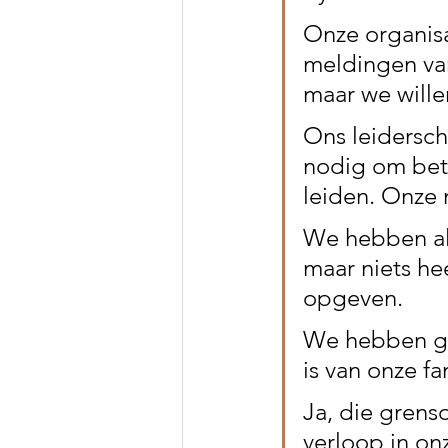
Onze organisat
meldingen van
maar we wille
Ons leidersch
nodig om bete
leiden. Onze 
We hebben al
maar niets he
opgeven. 
We hebben ge
is van onze fa
Ja, die grens
verloop in on