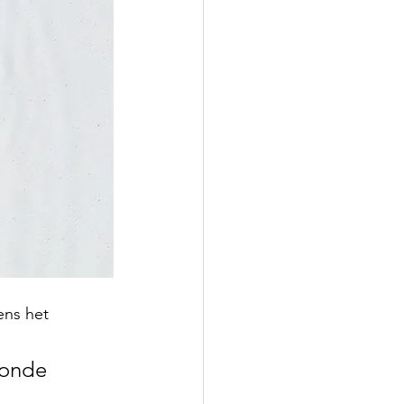
ens het 
zonde 