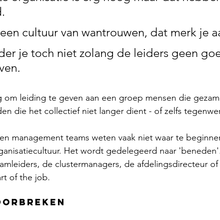
. 
 een cultuur van wantrouwen, dat merk je aa
der je toch niet zolang de leiders geen go
ven
. 
ig om leiding te geven aan een groep mensen die gezame
en die het collectief niet langer dient - of zelfs tegenwer
n en management teams weten vaak niet waar te beginne
ganisatiecultuur. Het wordt gedelegeerd naar 'beneden'.
eamleiders, de clustermanagers, de afdelingsdirecteur of 
t of the job. 
oorbreken