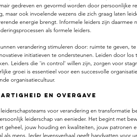
mair gedreven en gevormd worden door persoonlijke rela
g, maar ook invoelende wezens die zich graag laten leide
pirerende energie brengt. Informele leiders zijn daarmee n
nderingsprocessen als formele leiders. 
nnen verandering stimuleren door: ruimte te geven, te 
novatieve initiatieven te ondersteunen. Leiden door los t
ken. Leiders die 'in control' willen zijn, zorgen voor stag
lijke groei is essentieel voor een succesvolle organisatie
ende organisatiecultuur. 
artigheid en overgave
leiderschapsteams voor verandering en transformatie be
rsoonlijk leiderschap van eenieder. Het begint met bew
 het geheel, jouw houding en kwaliteiten, jouw patronen 
al als mens. Ieder levensverhaal geeft handvatten voor un