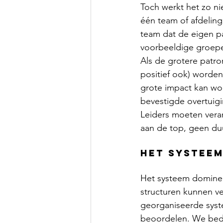
Toch werkt het zo nie
één team of afdeling
team dat de eigen p
voorbeeldige groepen
Als de grotere patro
positief ook) worde
grote impact kan wo
bevestigde overtuigin
Leiders moeten vera
aan de top, geen du
het systee
Het systeem domineer
structuren kunnen v
georganiseerde syst
beoordelen. We beden