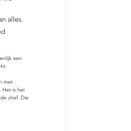
n alles. 
ed 
nlijk een 
kt. 
n met 
 Het is het 
de chef. Die 