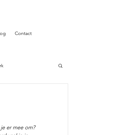
log
Contact
rk
p
 je er mee om? 