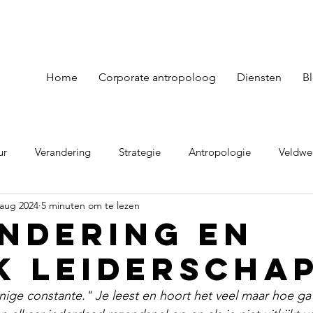
Home
Corporate antropoloog
Diensten
B
ur
Verandering
Strategie
Antropologie
Veldwe
 aug 2024
5 minuten om te lezen
ndering en
k leiderscha
nige constante." Je leest en hoort het veel maar hoe ga