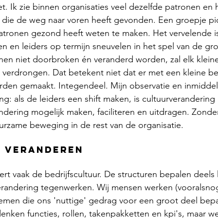
t. Ik zie binnen organisaties veel dezelfde patronen en h
 die de weg naar voren heeft gevonden. Een groepje pio
atronen gezond heeft weten te maken. Het vervelende is
 en leiders op termijn sneuvelen in het spel van de gro
nen niet doorbroken én veranderd worden, zal elk klein
n verdrongen. Dat betekent niet dat er met een kleine 
rden gemaakt. Integendeel. Mijn observatie en inmiddel
g: als de leiders een shift maken, is cultuurverandering 
ndering mogelijk maken, faciliteren en uitdragen. Zond
urzame beweging in de rest van de organisatie. 
m veranderen
t vaak de bedrijfscultuur. De structuren bepalen deels
erandering tegenwerken. Wij mensen werken (vooralsnog
emen die ons 'nuttige' gedrag voor een groot deel bepa
ken functies, rollen, takenpakketten en kpi's, maar we 