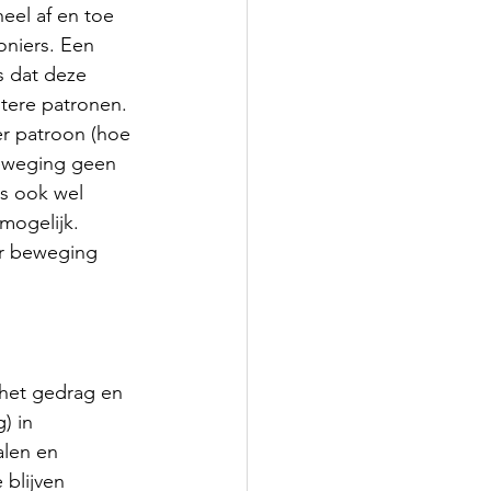
eel af en toe 
niers. Een 
 dat deze 
tere patronen. 
er patroon (hoe 
beweging geen 
s ook wel 
mogelijk. 
er beweging 
 het gedrag en 
) in 
len en 
blijven 