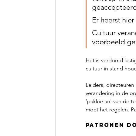
geaccepteerd
Er heerst hier
Cultuur veran
voorbeeld ge
Het is verdomd last
cultuur in stand houd
Leiders, directeure
verandering in de or
'pakkie an' van de t
moet het regelen. Par
patronen d