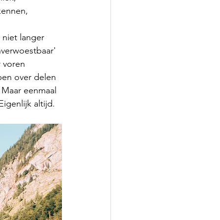
kennen, 
niet langer 
nverwoestbaar' 
r voren 
pen over delen 
. Maar eenmaal 
enlijk altijd. 