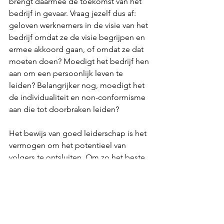
brengt daarmee de toekomst van het 
bedrijf in gevaar. Vraag jezelf dus af: 
geloven werknemers in de visie van het 
bedrijf omdat ze de visie begrijpen en 
ermee akkoord gaan, of omdat ze dat 
moeten doen? Moedigt het bedrijf hen 
aan om een ​​persoonlijk leven te 
leiden? Belangrijker nog, moedigt het 
de individualiteit en non-conformisme 
aan die tot doorbraken leiden?
Het bewijs van goed leiderschap is het 
vermogen om het potentieel van 
volgers te ontsluiten. Om zo het beste 
uit de mensen te halen, niet om een ​​
bedrijfscultuur te creëren die ze tot 
slaaf maakt.
Dit vereist dat managers op elk niveau: 