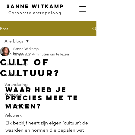
SANNE WITKAMP
Corporate antropoloog
Post
Alle blogs
Sanne Witkamp
Alle blogs
18 mei 2021
4 minuten om te lezen
Cult of
Leiderschap
cultuur?
Cultuur
Verandering
Waar heb je 
Strategie
precies mee te 
maken?
Antropologie
Veldwerk
Elk bedrijf heeft zijn eigen 'cultuur': de 
waarden en normen die bepalen wat 