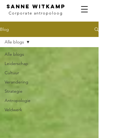
SANNE WITKAMP
Corporate antropoloog
Blog
Alle blogs
Alle blogs
Leiderschap
Cultuur
Verandering
Strategie
Antropologie
Veldwerk